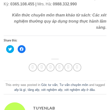
Kỳ:
0365.108.455 |
Mrs. Hà:
0988.332.990
Kiến thức chuyên môn tham khảo từ sách: Các xét
nghiệm thường quy áp dụng trong thực hành lâm
sàng.
Share this:
Click
Click
to
to
share
share
on
on
Twitter
Facebook
(Opens
(Opens
in
in
new
new
window)
window)
This entry was posted in
Góc tư vấn
,
Tư vấn chuyên môn
and tagged
afp là gì
,
tăng afp
,
xét nghiệm afp
,
xét nghiệm afp ở đâu
.
TUYENLAB