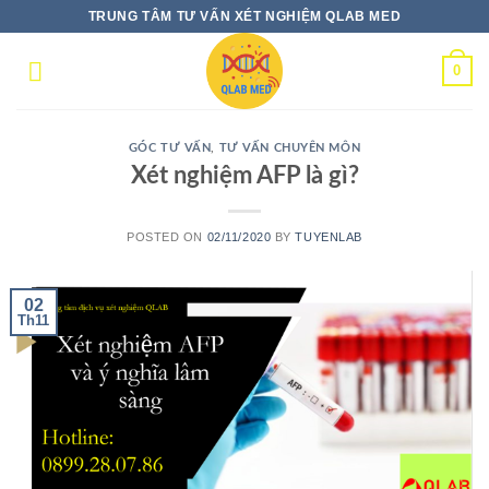
Skip
TRUNG TÂM TƯ VẤN XÉT NGHIỆM QLAB MED
to
content
0
GÓC TƯ VẤN
,
TƯ VẤN CHUYÊN MÔN
Xét nghiệm AFP là gì?
POSTED ON
02/11/2020
BY
TUYENLAB
02
Th11