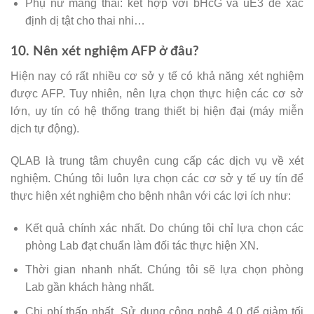
Phụ nữ mang thai: kết hợp với bHcG và uE3 để xác
định dị tật cho thai nhi…
10. Nên xét nghiệm AFP ở đâu?
Hiện nay có rất nhiều cơ sở y tế có khả năng xét nghiệm
được AFP. Tuy nhiên, nên lựa chọn thực hiện các cơ sở
lớn, uy tín có hệ thống trang thiết bị hiện đại (máy miễn
dịch tự động).
QLAB là trung tâm chuyên cung cấp các dịch vụ về xét
nghiệm. Chúng tôi luôn lựa chọn các cơ sở y tế uy tín để
thực hiện xét nghiệm cho bệnh nhân với các lợi ích như:
Kết quả chính xác nhất. Do chúng tôi chỉ lựa chọn các
phòng Lab đạt chuẩn làm đối tác thực hiện XN.
Thời gian nhanh nhất. Chúng tôi sẽ lựa chọn phòng
Lab gần khách hàng nhất.
Chi phí thấp nhất. Sử dụng công nghệ 4.0 để giảm tối