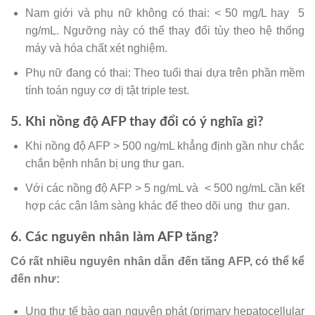
Nam giới và phụ nữ không có thai: < 50 mg/L hay 5
ng/mL. Ngưỡng này có thể thay đổi tùy theo hệ thống
máy và hóa chất xét nghiệm.
Phụ nữ đang có thai: Theo tuổi thai dựa trên phần mềm
tính toán nguy cơ dị tật triple test.
5. Khi nồng độ AFP thay đổi có ý nghĩa gì?
Khi nồng độ AFP > 500 ng/mL khẳng định gần như chắc
chắn bệnh nhân bị ung thư gan.
Với các nồng độ AFP > 5 ng/mL và < 500 ng/mL cần kết
hợp các cận lâm sàng khác để theo dõi ung thư gan.
6. Các nguyên nhân làm AFP tăng?
Có rất nhiều nguyên nhân dẫn đến tăng AFP, có thể kể
đến như:
Ung thư tế bào gan nguyên phát (primary hepatocellular