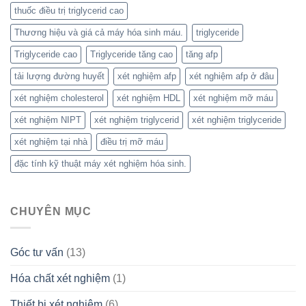
thuốc điều trị triglycerid cao
Thương hiệu và giá cả máy hóa sinh máu.
triglyceride
Triglyceride cao
Triglyceride tăng cao
tăng afp
tải lượng đường huyết
xét nghiệm afp
xét nghiệm afp ở đâu
xét nghiệm cholesterol
xét nghiệm HDL
xét nghiệm mỡ máu
xét nghiệm NIPT
xét nghiệm triglycerid
xét nghiệm triglyceride
xét nghiệm tại nhà
điều trị mỡ máu
đặc tính kỹ thuật máy xét nghiệm hóa sinh.
CHUYÊN MỤC
Góc tư vấn
(13)
Hóa chất xét nghiệm
(1)
Thiết bị xét nghiệm
(6)