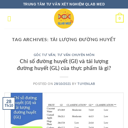
Skip
TRUNG TÂM TƯ VẤN XÉT NGHIỆM QLAB MED
to
content
0
TAG ARCHIVES:
TẢI LƯỢNG ĐƯỜNG HUYẾT
GÓC TƯ VẤN
,
TƯ VẤN CHUYÊN MÔN
Chỉ số đường huyết (GI) và tải lượng
đường huyết (GL) của thực phẩm là gì?
POSTED ON
28/10/2021
BY
TUYENLAB
28
Th10