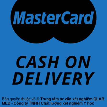
Bản quyền thuộc về ©
Trung tâm tư vấn xét nghiệm QLAB
MED - Công ty TNHH Chất lượng xét nghiệm Y học