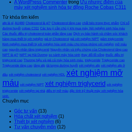
A WordPress Commenter
trong
Ưu nhược điểm của
máy xét nghiệm sinh hóa tự động Roche Cobas C311
Từ khóa tìm kiếm
afp là gì
AU480
Cholesterol là gì?
Cholesterol tăng cao
chất béo trong thực phẩm
Chỉ số
đường huyết
cobas C311
Các lưu ý cần chú ý khi mua máy Xét nghiệm sinh hóa máu
Các thuốc điều trị cholesterol toàn phần tăng cao
Dịch vụ bảo hành và chăm sóc khách
hàng mua thiết bị xét nghiệm
giá trị Cholesterol
giá xét nghiệm NIPT
giảm triglyceride
Kinh nghiệm mua thiết bị xét nghiệm hóa sinh máu cho khoa phòng xét nghiệm
mỡ máu
cao
nguyên nhân tăng triglycerid
Nguyên nhân và triệu chứng của Cholesterol tăng cao
NIPT là gì?
NIPT tại Hải Dương
so sánh máy hóa sinh
thay đổi lối sống
thuốc điều trị
triglycerid cao
Thương hiệu và giá cả máy hóa sinh máu.
triglyceride
Triglyceride cao
Triglyceride tăng cao
tăng afp
tải lượng đường huyết
xét nghiệm afp
xét nghiệm afp ở
xét nghiệm mỡ
đâu
xét nghiệm cholesterol
xét nghiệm HDL
máu
xét nghiệm triglycerid
xét nghiệm NIPT
xét nghiệm
triglyceride
xét nghiệm tại nhà
điều trị mỡ máu
đặc tính kỹ thuật máy xét nghiệm hóa
sinh.
Chuyên mục
Góc tư vấn
(13)
Hóa chất xét nghiệm
(1)
Thiết bị xét nghiệm
(6)
Tư vấn chuyên môn
(12)