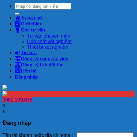
Tìm
kiếm:
Trang chủ
Giới thiệu
Góc tư vấn
Tư vấn chuyên môn
Hóa chất xét nghiệm
Thiết bị xét nghiệm
Tin tức
Đăng ký cộng tác viên
Đăng ký Lab đối tác
Liên hệ
Đăng nhập
0981.109.635
x
x
Đăng nhập
Tên tài khoản hoặc địa chỉ email
*