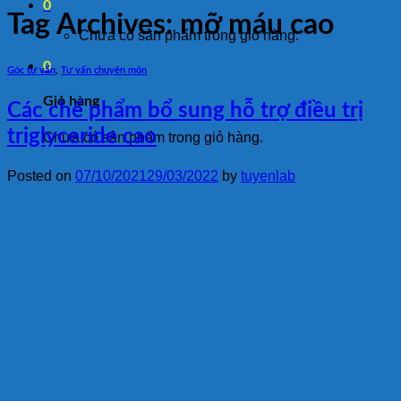
0
Tag Archives:
mỡ máu cao
Chưa có sản phẩm trong giỏ hàng.
0
Góc tư vấn
,
Tư vấn chuyên môn
Giỏ hàng
Các chế phẩm bổ sung hỗ trợ điều trị
triglyceride cao
Chưa có sản phẩm trong giỏ hàng.
Posted on
07/10/2021
29/03/2022
by
tuyenlab