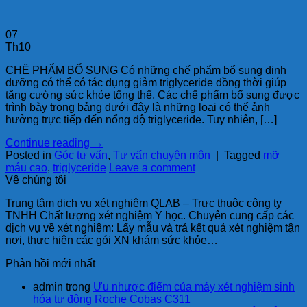
07
Th10
CHẾ PHẨM BỔ SUNG Có những chế phẩm bổ sung dinh
dưỡng có thể có tác dụng giảm triglyceride đồng thời giúp
tăng cường sức khỏe tổng thể. Các chế phẩm bổ sung được
trình bày trong bảng dưới đây là những loại có thể ảnh
hưởng trực tiếp đến nổng độ triglyceride. Tuy nhiên, […]
Continue reading
→
Posted in
Góc tư vấn
,
Tư vấn chuyên môn
|
Tagged
mỡ
máu cao
,
triglyceride
Leave a comment
Vê chúng tôi
Trung tâm dịch vụ xét nghiệm QLAB – Trực thuộc công ty
TNHH Chất lượng xét nghiệm Y học. Chuyên cung cấp các
dịch vụ về xét nghiệm: Lấy mẫu và trả kết quả xét nghiệm tận
nơi, thực hiện các gói XN khám sức khỏe…
Phản hồi mới nhất
admin
trong
Ưu nhược điểm của máy xét nghiệm sinh
hóa tự động Roche Cobas C311