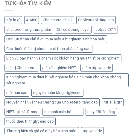
TỪ KHÓA TÌM KIẾM
afp là gì
AU480
Cholesterol là gì?
Cholesterol tăng cao
chất béo trong thực phẩm
Chỉ số đường huyết
cobas C311
Các lưu ý cần chú ý khi mua máy Xét nghiệm sinh hóa máu
Các thuốc điều trị cholesterol toàn phần tăng cao
Dịch vụ bảo hành và chăm sóc khách hàng mua thiết bị xét nghiệm
giá trị Cholesterol
giá xét nghiệm NIPT
giảm triglyceride
Kinh nghiệm mua thiết bị xét nghiệm hóa sinh máu cho khoa phòng
xét nghiệm
mỡ máu cao
nguyên nhân tăng triglycerid
Nguyên nhân và triệu chứng của Cholesterol tăng cao
NIPT là gì?
NIPT tại Hải Dương
so sánh máy hóa sinh
thay đổi lối sống
thuốc điều trị triglycerid cao
Thương hiệu và giá cả máy hóa sinh máu.
triglyceride