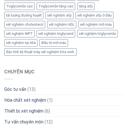
Triglyceride cao
Triglyceride tăng cao
tăng afp
tải lượng đường huyết
xét nghiệm afp
xét nghiệm afp ở đâu
xét nghiệm cholesterol
xét nghiệm HDL
xét nghiệm mỡ máu
xét nghiệm NIPT
xét nghiệm triglycerid
xét nghiệm triglyceride
xét nghiệm tại nhà
điều trị mỡ máu
đặc tính kỹ thuật máy xét nghiệm hóa sinh.
CHUYÊN MỤC
Góc tư vấn
(13)
Hóa chất xét nghiệm
(1)
Thiết bị xét nghiệm
(6)
Tư vấn chuyên môn
(12)