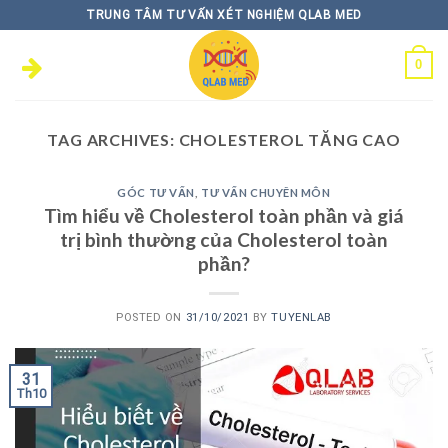
Skip
TRUNG TÂM TƯ VẤN XÉT NGHIỆM QLAB MED
to
content
0
TAG ARCHIVES:
CHOLESTEROL TĂNG CAO
GÓC TƯ VẤN
,
TƯ VẤN CHUYÊN MÔN
Tìm hiểu về Cholesterol toàn phần và giá
trị bình thường của Cholesterol toàn
phần?
POSTED ON
31/10/2021
BY
TUYENLAB
31
Th10