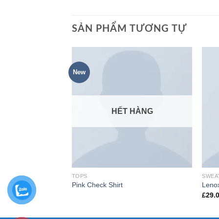
SẢN PHẨM TƯƠNG TỰ
New
HẾT HÀNG
TOPS
SWEA
Pink Check Shirt
Lenox
£
29.