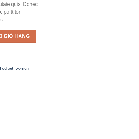
putate quis. Donec
 porttitor
s.
 lượng
O GIỎ HÀNG
hed-out
,
women