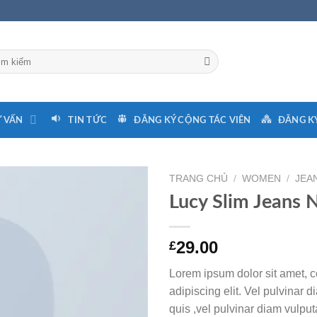
 VẤN
TIN TỨC
ĐĂNG KÝ CỘNG TÁC VIÊN
ĐĂNG KÝ
TRANG CHỦ
/
WOMEN
/
JEA
Lucy Slim Jeans 
29.00
£
Lorem ipsum dolor sit amet, c
adipiscing elit. Vel pulvinar 
quis ,vel pulvinar diam vulpu