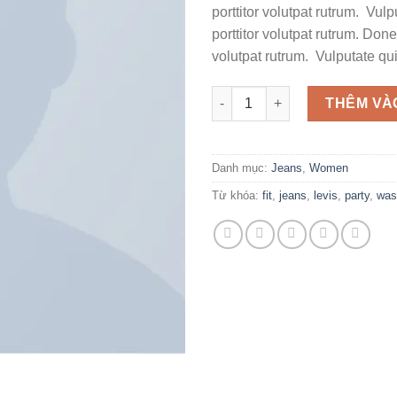
porttitor volutpat rutrum. Vul
porttitor volutpat rutrum. Donec
volutpat rutrum. Vulputate qui
Lucy Slim Jeans Noisy May số
THÊM VÀ
Danh mục:
Jeans
,
Women
Từ khóa:
fit
,
jeans
,
levis
,
party
,
was