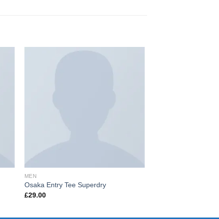
MEN
TOPS
Osaka Entry Tee Superdry
Indigo Blue Tee Lee
£
29.00
£
29.00