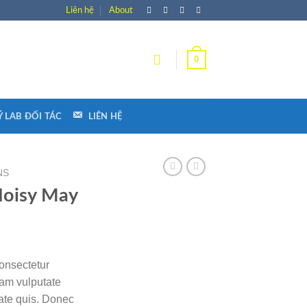
Liên hệ
About
0
 LAB ĐỐI TÁC
LIÊN HỆ
NS
Noisy May
onsectetur
diam vulputate
tate quis. Donec