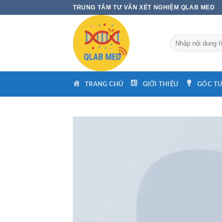
Skip
TRUNG TÂM TƯ VẤN XÉT NGHIỆM QLAB MED
to
content
Tìm
kiếm:
TRANG CHỦ
GIỚI THIỆU
GÓC TƯ