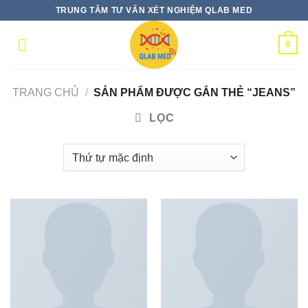
Skip
TRUNG TÂM TƯ VẤN XÉT NGHIỆM QLAB MED
to
content
0
TRANG CHỦ
/
SẢN PHẨM ĐƯỢC GẮN THẺ “JEANS”
LỌC