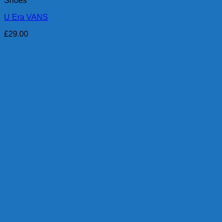
Shoes
U Era VANS
£
29.00