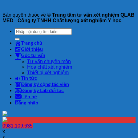
Bản quyền thuộc về ©
Trung tâm tư vấn xét nghiệm QLAB
MED - Công ty TNHH Chất lượng xét nghiệm Y học
Tìm
kiếm:
Trang chủ
Giới thiệu
Góc tư vấn
Tư vấn chuyên môn
Hóa chất xét nghiệm
Thiết bị xét nghiệm
Tin tức
Đăng ký cộng tác viên
Đăng ký Lab đối tác
Liên hệ
Đăng nhập
0981.109.635
x
x