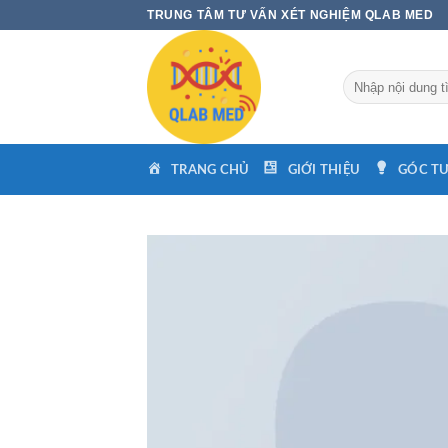
Skip
TRUNG TÂM TƯ VẤN XÉT NGHIỆM QLAB MED
to
content
Tìm
kiếm:
TRANG CHỦ
GIỚI THIỆU
GÓC TƯ