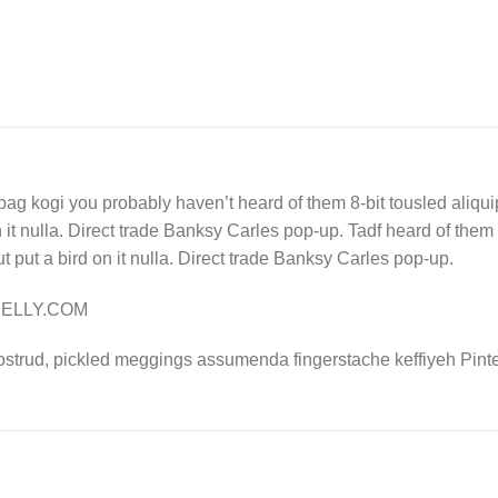
bag kogi you probably haven’t heard of them 8-bit tousled aliquip n
n it nulla. Direct trade Banksy Carles pop-up. Tadf heard of them 8
e ut put a bird on it nulla. Direct trade Banksy Carles pop-up.
 NELLY.COM
ostrud, pickled meggings assumenda fingerstache keffiyeh Pinte