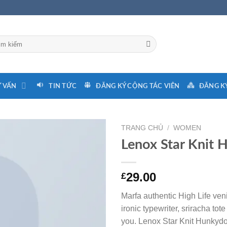
 VẤN
TIN TỨC
ĐĂNG KÝ CỘNG TÁC VIÊN
ĐĂNG KÝ
TRANG CHỦ
/
WOMEN
Lenox Star Knit 
29.00
£
Marfa authentic High Life ven
ironic typewriter, sriracha tot
you. Lenox Star Knit Hunkydo