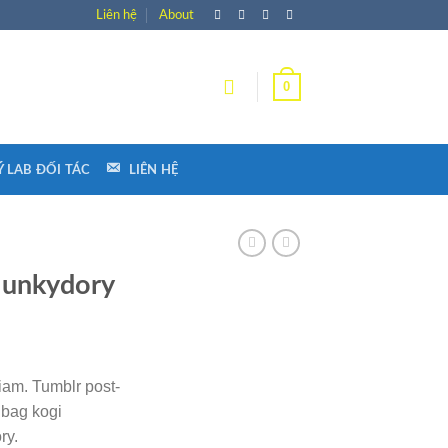
Liên hệ
About
0
 LAB ĐỐI TÁC
LIÊN HỆ
Hunkydory
iam. Tumblr post-
e bag kogi
ry.