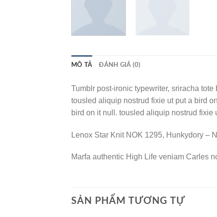
MÔ TẢ
ĐÁNH GIÁ (0)
Tumblr post-ironic typewriter, sriracha tote 
tousled aliquip nostrud fixie ut put a bird o
bird on it null. tousled aliquip nostrud fixi
Lenox Star Knit NOK 1295, Hunkydory –
Marfa authentic High Life veniam Carles n
SẢN PHẨM TƯƠNG TỰ