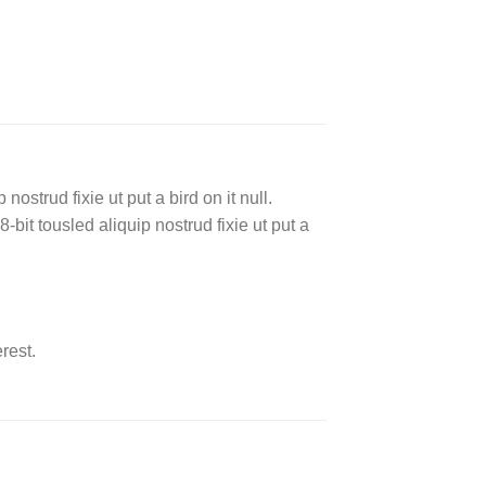
ostrud fixie ut put a bird on it null.
-bit tousled aliquip nostrud fixie ut put a
rest.