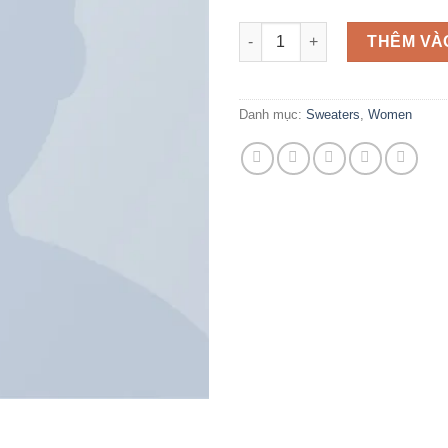
Lenox Star Knit Hunkydory số
THÊM VÀ
Danh mục:
Sweaters
,
Women