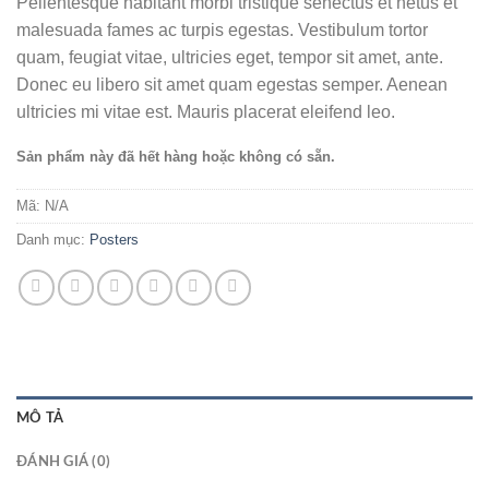
Pellentesque habitant morbi tristique senectus et netus et
malesuada fames ac turpis egestas. Vestibulum tortor
quam, feugiat vitae, ultricies eget, tempor sit amet, ante.
Donec eu libero sit amet quam egestas semper. Aenean
ultricies mi vitae est. Mauris placerat eleifend leo.
Sản phẩm này đã hết hàng hoặc không có sẵn.
Mã:
N/A
Danh mục:
Posters
MÔ TẢ
ĐÁNH GIÁ (0)