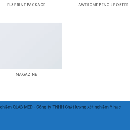
FL3 PRINT PACKAGE
AWESOME PENCIL POSTER
MAGAZINE
nghiệm QLAB MED - Công ty TNHH Chất lượng xét nghiệm Y học