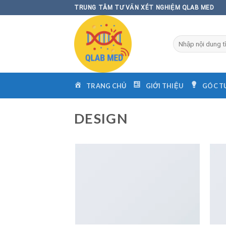
Skip
TRUNG TÂM TƯ VẤN XÉT NGHIỆM QLAB MED
to
content
Tìm
kiếm:
TRANG CHỦ
GIỚI THIỆU
GÓC T
DESIGN