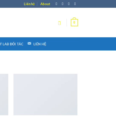
Liên hệ
About
0
Ý LAB ĐỐI TÁC
LIÊN HỆ