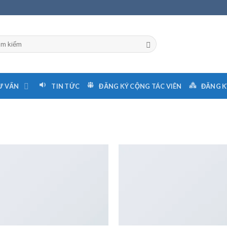
Ư VẤN
TIN TỨC
ĐĂNG KÝ CỘNG TÁC VIÊN
ĐĂNG K